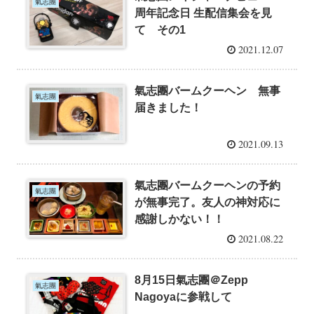
氣志團
周年記念日 生配信集会を見
て その1
2021.12.07
氣志團バームクーヘン 無事
氣志團
届きました！
2021.09.13
氣志團バームクーヘンの予約
氣志團
が無事完了。友人の神対応に
感謝しかない！！
2021.08.22
8月15日氣志團＠Zepp
氣志團
Nagoyaに参戦して