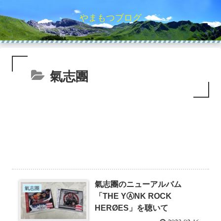
やまもつブログ
氣志團
氣志團のニューアルバム
氣志團
「THE YⒶNK ROCK
HERØES」を聴いて