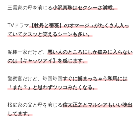
三雲家の母を演じる
小沢真珠はセクシーさ満載。
TVドラマ
【牡丹と薔薇】のオマージュがたくさん入っ
ていてクスッと笑えるシーンも多い。
泥棒一家だけど、
悪い人のところにしか盗みに入らない
のは【キャッツアイ】を感じます。
警察官だけど、毎回毎回
すぐに捕まっちゃう和馬には
「また？」と思わずツッコみたくなる。
桜庭家の父と母を演じる
信太正之とマルシアもいい味出
してます。