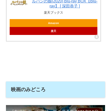
ルパンの娘(2020) Blu-ray BOX【Blu-
ray】 [ 深田恭子 ]
楽天ブックス
Amazon
楽天
映画のみどころ