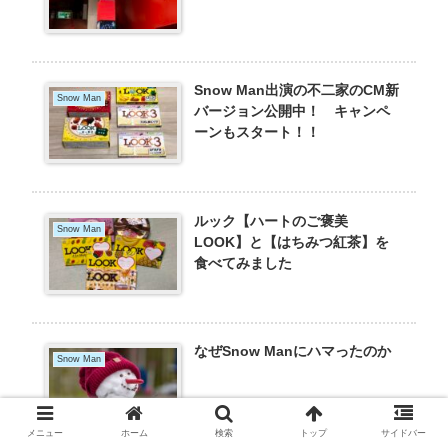
Snow Man出演の不二家のCM新
Snow Man
バージョン公開中！ キャンペ
ーンもスタート！！
ルック【ハートのご褒美
Snow Man
LOOK】と【はちみつ紅茶】を
食べてみました
なぜSnow Manにハマったのか
Snow Man
メニュー
ホーム
検索
トップ
サイドバー