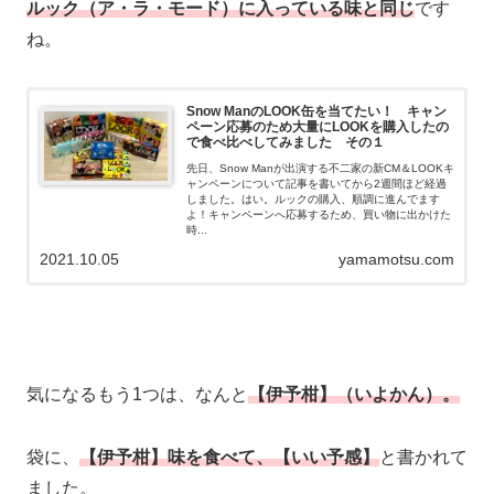
ルック（ア・ラ・モード）に入っている味と同じ
です
ね。
Snow ManのLOOK缶を当てたい！ キャン
ペーン応募のため大量にLOOKを購入したの
で食べ比べしてみました その１
先日、Snow Manが出演する不二家の新CM＆LOOKキ
ャンペーンについて記事を書いてから2週間ほど経過
しました。はい。ルックの購入、順調に進んでます
よ！キャンペーンへ応募するため、買い物に出かけた
時...
2021.10.05
yamamotsu.com
気になるもう1つは、なんと
【伊予柑】（いよかん）。
袋に、
【伊予柑】味を食べて、【いい予感】
と書かれて
ました。