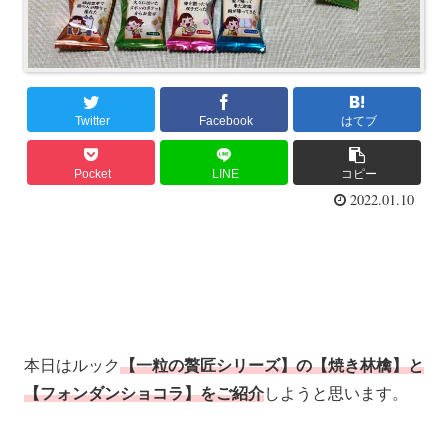
Twitter
Facebook
はてブ
Pocket
LINE
コピー
2022.01.10
本日はルック
【一粒の贅匠シリーズ】の【焼き林檎】と
【フォンダンショコラ】をご紹介
しようと思います。