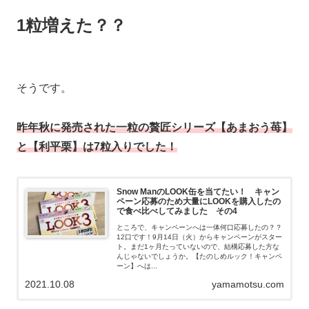
1粒増えた？？
そうです。
昨年秋に発売された一粒の贅匠シリーズ【あまおう苺】
と【利平栗】は7粒入りでした！
Snow ManのLOOK缶を当てたい！ キャン
ペーン応募のため大量にLOOKを購入したの
で食べ比べしてみました その4
ところで、キャンペーンへは一体何口応募したの？？
12口です！9月14日（火）からキャンペーンがスター
ト。まだ1ヶ月たっていないので、結構応募した方な
んじゃないでしょうか。【たのしめルック！キャンペ
ーン】へは...
2021.10.08
yamamotsu.com