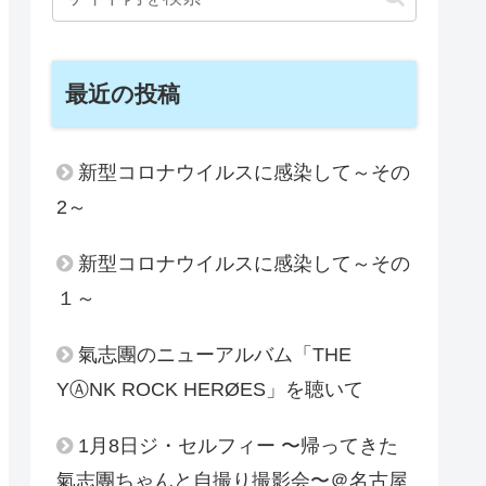
最近の投稿
新型コロナウイルスに感染して～その
2～
新型コロナウイルスに感染して～その
１～
氣志團のニューアルバム「THE
YⒶNK ROCK HERØES」を聴いて
1月8日ジ・セルフィー 〜帰ってきた
氣志團ちゃんと自撮り撮影会〜＠名古屋