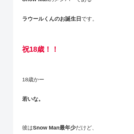
ラウールくんのお誕生日
です。
祝18歳！！
18歳かー
若いな。
彼は
Snow Man最年少
だけど、