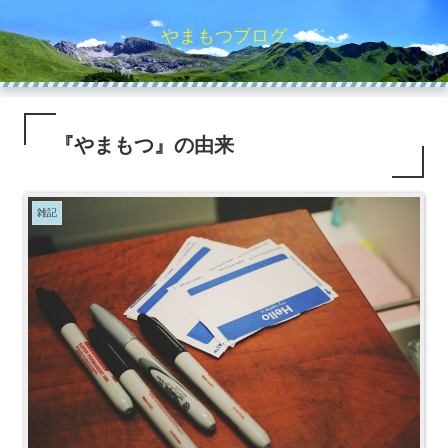
やまもつブログ
『やまもつ』の由来
雑記