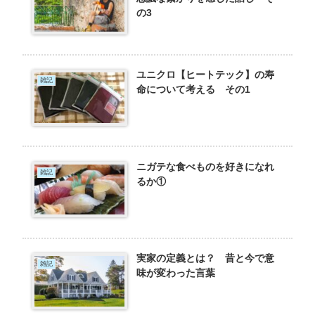
の3
ユニクロ【ヒートテック】の寿
雑記
命について考える その1
ニガテな食べものを好きになれ
雑記
るか①
実家の定義とは？ 昔と今で意
雑記
味が変わった言葉