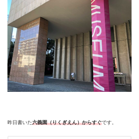
昨日書いた
六義園（りくぎえん）からすぐ
です。