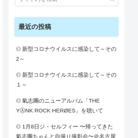
最近の投稿
新型コロナウイルスに感染して～その
2～
新型コロナウイルスに感染して～その
１～
氣志團のニューアルバム「THE
YⒶNK ROCK HERØES」を聴いて
1月8日ジ・セルフィー 〜帰ってきた
氣志團ちゃんと自撮り撮影会〜＠名古屋