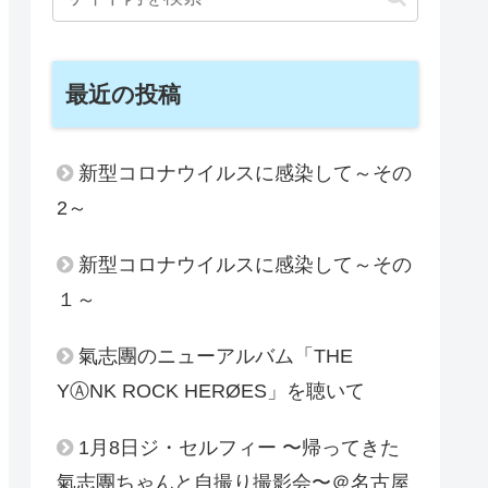
最近の投稿
新型コロナウイルスに感染して～その
2～
新型コロナウイルスに感染して～その
１～
氣志團のニューアルバム「THE
YⒶNK ROCK HERØES」を聴いて
1月8日ジ・セルフィー 〜帰ってきた
氣志團ちゃんと自撮り撮影会〜＠名古屋