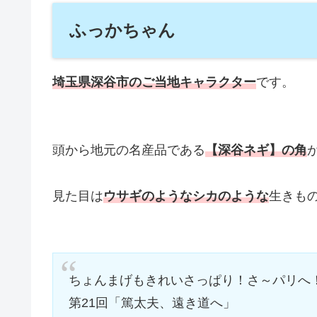
ふっかちゃん
埼玉県深谷市のご当地キャラクター
です。
頭から地元の名産品である
【深谷ネギ】の角
見た目は
ウサギのようなシカのような
生きも
ちょんまげもきれいさっぱり！さ～パリへ！Y(
第21回「篤太夫、遠き道へ」