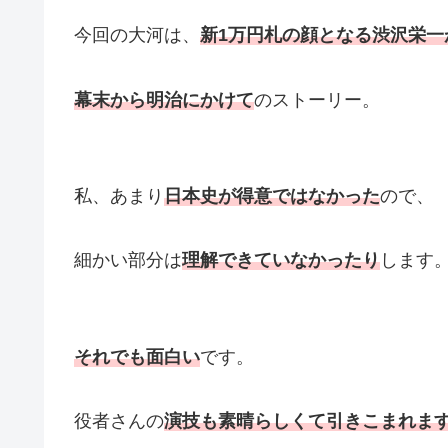
今回の大河は、
新1万円札の顔となる渋沢栄一
幕末から明治にかけて
のストーリー。
私、あまり
日本史が得意ではなかった
ので、
細かい部分は
理解できていなかったり
します
それでも面白い
です。
役者さんの
演技も素晴らしくて引きこまれま