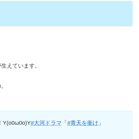
が生えています。
の。
o0ω0o)Y
#大河ドラマ
「
#青天を衝け
」