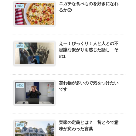
ニガテな食べものを好きになれ
雑記
るか②
えー！びっくり！人と人との不
雑記
思議な繋がりを感じた話し そ
の1
忘れ物が多いので気をつけたい
雑記
です
実家の定義とは？ 昔と今で意
雑記
味が変わった言葉