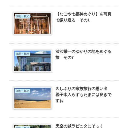
【なごや七福神めぐり】を写真
旅行・観光
で振り返る その1
渋沢栄一のゆかりの地をめぐる
旅行・観光
旅 その7
久しぶりの家族旅行の思い出
旅行・観光
親子水入らずもたまには良きで
すね
天空の城ラピュタにそっく