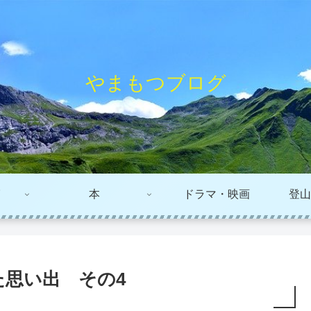
やまもつブログ
本
ドラマ・映画
登山
た思い出 その4