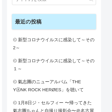
最近の投稿
新型コロナウイルスに感染して～その
2～
新型コロナウイルスに感染して～その
１～
氣志團のニューアルバム「THE
YⒶNK ROCK HERØES」を聴いて
1月8日ジ・セルフィー 〜帰ってきた
氣志團ちゃんと自撮り撮影会〜＠名古屋